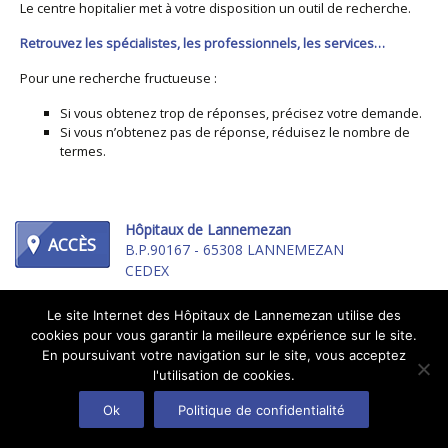
Le centre hopitalier met à votre disposition un outil de recherche.
Retrouvez les spécialistes, les professionnels, les services…
Pour une recherche fructueuse :
Si vous obtenez trop de réponses, précisez votre demande.
Si vous n’obtenez pas de réponse, réduisez le nombre de
termes.
Hôpitaux de Lannemezan
ACCÈS
B.P.90167 - 65308 LANNEMEZAN
CEDEX
Tél : 05 62 99 55 55
Le site Internet des Hôpitaux de Lannemezan utilise des
TÉL.
cookies pour vous garantir la meilleure expérience sur le site.
En poursuivant votre navigation sur le site, vous acceptez
l'utilisation de cookies.
Nous contacter
Crédits
Protection des données
Ok
Politique de confidentialité
© 2026 Hôpitaux de Lannemezan