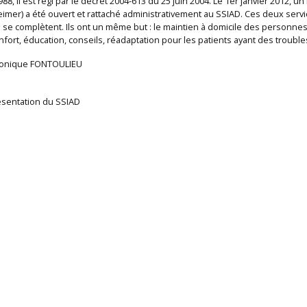
1988, il est régi par le décret 2004-613 du 25 juin 2004. Le 1er janvier 2012, 
eimer) a été ouvert et rattaché administrativement au SSIAD. Ces deux serv
 se complètent. Ils ont un même but : le maintien à domicile des personn
nfort, éducation, conseils, réadaptation pour les patients ayant des troubles
Monique FONTOULIEU
esentation du SSIAD