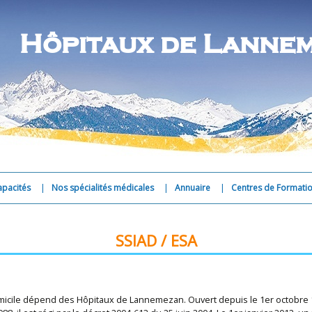
Hôpitaux de Lanne
Aller
apacités
Nos spécialités médicales
Annuaire
Centres de Formati
au
contenu
SSIAD / ESA
micile dépend des Hôpitaux de Lannemezan. Ouvert depuis le 1er octobre 19