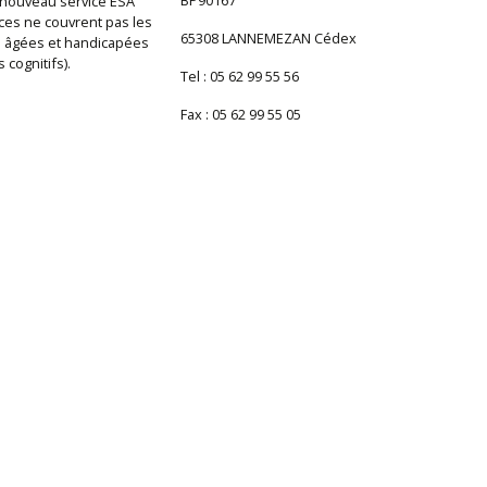
BP90167
un nouveau service ESA
ices ne couvrent pas les
65308 LANNEMEZAN Cédex
es âgées et handicapées
 cognitifs).
Tel : 05 62 99 55 56
Fax : 05 62 99 55 05