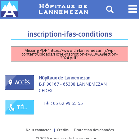
Hôpitaux de
Lannemezan
inscription-ifas-conditions
Missing PDF "https://www.ch-lannemezan.fr/wp-
content/uploads/Fiche-inscription-s%C3%A9lection-
2024.pdf".
Hôpitaux de Lannemezan
ACCÈS
B.P.90167 - 65308 LANNEMEZAN
CEDEX
Tél : 05 62 99 55 55
TÉL.
Nous contacter
Crédits
Protection des données
© 2026 Hôpitaux de Lannemezan