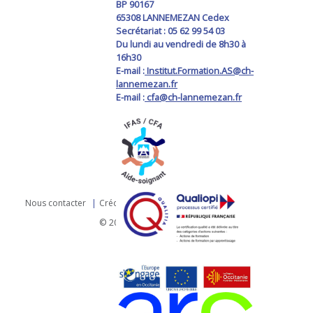
BP 90167
65308 LANNEMEZAN Cedex
Secrétariat : 05 62 99 54 03
Du lundi au vendredi de 8h30 à
16h30
E-mail :
Institut.Formation.AS@ch-
lannemezan.fr
E-mail :
cfa@ch-lannemezan.fr
Nous contacter
Crédits
Protection des données
© 2026 Hôpitaux de Lannemezan