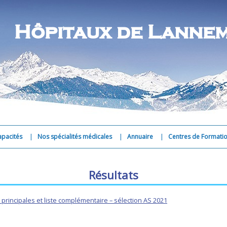
Hôpitaux de Lanne
Aller
apacités
Nos spécialités médicales
Annuaire
Centres de Formati
au
contenu
Résultats
s principales et liste complémentaire – sélection AS 2021